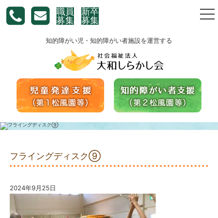
職員
新卒
togg
募集
募集
nav
知的障がい児・知的障がい者施設を運営する
フライングディスク⑨
2024年9月25日