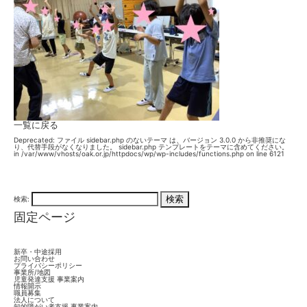
一覧に戻る
Deprecated
: ファイル sidebar.php のないテーマ は、バージョン 3.0.0 から
非推奨
にな
り、代替手段がなくなりました。 sidebar.php テンプレートをテーマに含めてください。
in
/var/www/vhosts/oak.or.jp/httpdocs/wp/wp-includes/functions.php
on line
6121
検索:
固定ページ
新卒・中途採用
お問い合わせ
プライバシーポリシー
事業所/地図
児童発達支援 事業案内
情報開示
職員募集
法人について
知的障がい者支援 事業案内