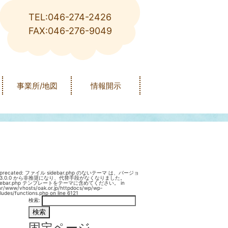
TEL:046-274-2426
FAX:046-276-9049
事業所/地図
情報開示
precated
: ファイル sidebar.php のないテーマ は、バージョ
3.0.0 から
非推奨
になり、代替手段がなくなりました。
idebar.php テンプレートをテーマに含めてください。 in
ar/www/vhosts/oak.or.jp/httpdocs/wp/wp-
cludes/functions.php
on line
6121
検索:
固定ページ