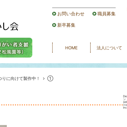
お問い合わせ
職員募集
新卒募集
HOME
法人について
つりに向けて製作中！
①
De
ン 
s
/v
in