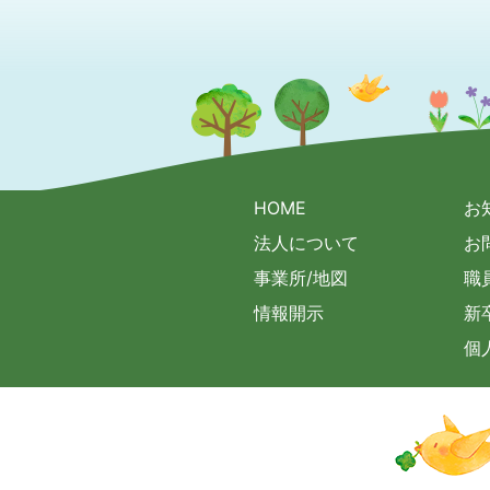
HOME
お
法人について
お
事業所/地図
職
情報開示
新
個