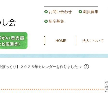
お問い合わせ
職員募集
新卒募集
HOME
法人について
松ぼっくり】２０２５年カレンダーを作りました
②
De
ン 
s
/v
in