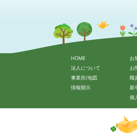
HOME
お
法人について
お
事業所/地図
職
情報開示
新
個