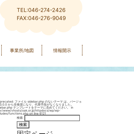
TEL:046-274-2426
FAX:046-276-9049
事業所/地図
情報開示
precated
: ファイル sidebar.php のないテーマ は、バージョ
3.0.0 から
非推奨
になり、代替手段がなくなりました。
idebar.php テンプレートをテーマに含めてください。 in
ar/www/vhosts/oak.or.jp/httpdocs/wp/wp-
cludes/functions.php
on line
6121
検索:
固定ページ