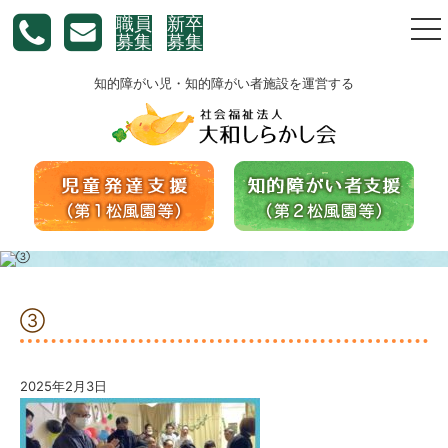
職員
新卒
togg
募集
募集
nav
知的障がい児・知的障がい者施設を運営する
➂
2025年2月3日