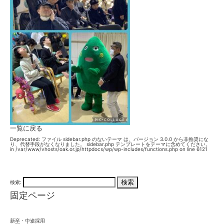
一覧に戻る
Deprecated
: ファイル sidebar.php のないテーマ は、バージョン 3.0.0 から
非推奨
にな
り、代替手段がなくなりました。 sidebar.php テンプレートをテーマに含めてください。
in
/var/www/vhosts/oak.or.jp/httpdocs/wp/wp-includes/functions.php
on line
6121
検索:
固定ページ
新卒・中途採用